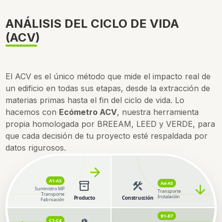
ANÁLISIS DEL CICLO DE VIDA
(ACV)
El ACV es el único método que mide el impacto real de
un edificio en todas sus etapas, desde la extracción de
materias primas hasta el fin del ciclo de vida. Lo
hacemos con
Ecómetro ACV
, nuestra herramienta
propia homologada por BREEAM, LEED y VERDE, para
que cada decisión de tu proyecto esté respaldada por
datos rigurosos.
arrow_forward
A1-A3
inventory_2
construction
A4-A5
arrow_forward
Suministro MP
Transporte
Transporte
Instalación
Producto
Construcción
Fabricación
B1-B7
C1-C4