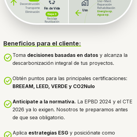
recycling
arrow_forward
home_work
Uso • Mant.
Deconstrucción
Reparación
Transporte
Rehabilitación
Fin de Vida
arrow_forward
Uso
Energía op.
Eliminación
Etapa D
Agua op.
Reciclaje
Reutilización
recycling
CICLO
DE
VIDA
Beneficios para el cliente:
Toma
decisiones basadas en datos
y alcanza la
check_circle
descarbonización integral de tus proyectos.
Obtén puntos para las principales certificaciones:
check_circle
BREEAM, LEED, VERDE y CO2Nulo
Anticípate a la normativa.
La EPBD 2024 y el CTE
check_circle
2026 ya lo exigen. Nosotros te preparamos antes
de que sea obligatorio.
Aplica
estrategias ESG
y posiciónate como
check_circle